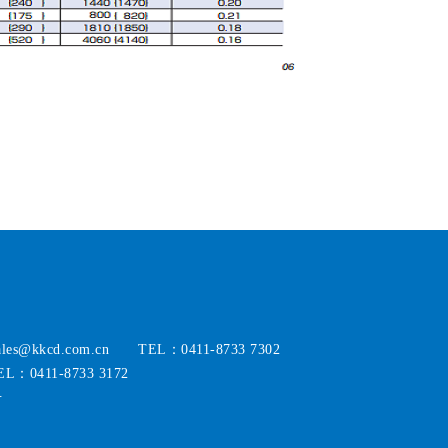
ales@kkcd.com.cn TEL：0411-8733 7302
L：0411-8733 3172
号