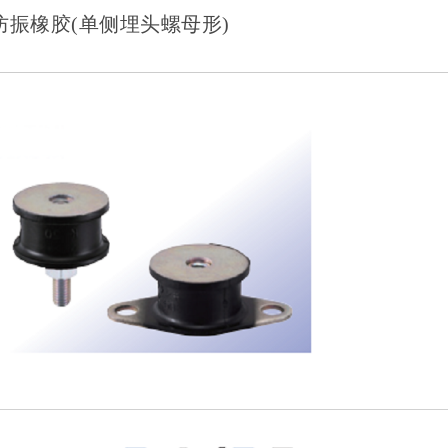
防振橡胶(单侧埋头螺母形)