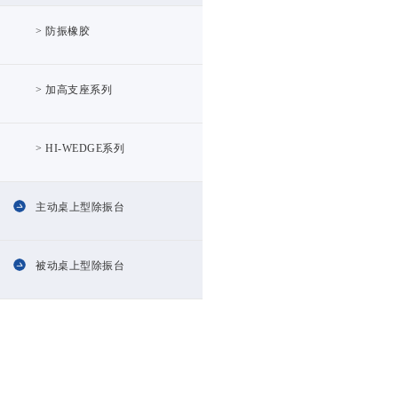
上
桌
品
备
> 防振橡胶
型
上
资
质
展
除
型
> 加高支座系列
质
质
信
示
振
除
认
量
新
台
振
> HI-WEDGE系列
息
证
环
公
闻
台
境
主动桌上型除振台
司
全
中
方
新
联
球
被动桌上型除振台
心
针
闻
联
系
网
系
在
我
络
我
线
们