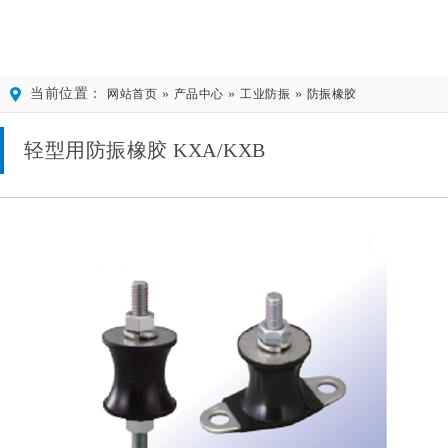
们
留
言
当前位置：
»
»
»
网站首页
产品中心
工业防振
防振橡胶
轻型用防振橡胶 KXA/KXB