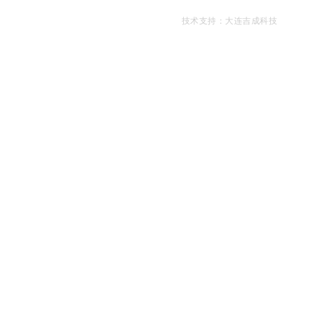
辽公网安备21021702000748号
技术支持：大连吉成科技