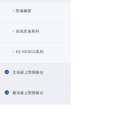
上
桌
品
备
> 防振橡胶
型
上
资
质
展
除
型
> 加高支座系列
质
质
信
示
振
除
认
量
新
台
振
> HI-WEDGE系列
息
证
环
公
闻
台
境
主动桌上型除振台
司
全
中
方
新
联
球
被动桌上型除振台
心
针
闻
联
系
网
系
在
我
络
我
线
们