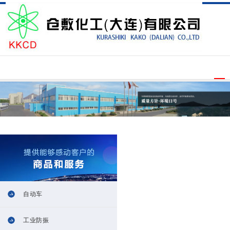
网
站
关
公
首
于
司
经
页
我
简
营
产
们
介
理
自
品
念
动
工
中
车
业
主
心
防
动
被
自动车
振
桌
动
设
工业防振