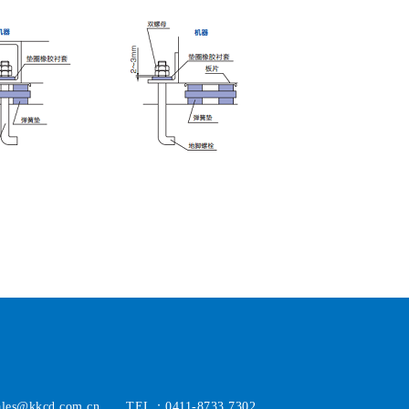
ales@kkcd.com.cn TEL：0411-8733 7302