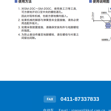
0411-87337833
自动车 Email：yingyej@kkcd.com.cn , s