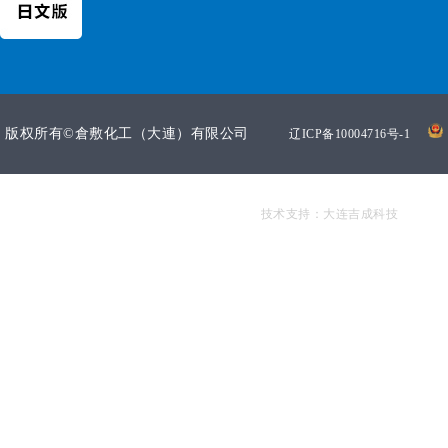
版权所有©倉敷化工（大連）有限公司
辽ICP备10004716号-1
辽公网安备21021702000748号
技术支持：大连吉成科技